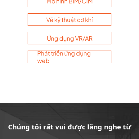
Mô hình BIM/CIM
Vẽ kỹ thuật cơ khí
Ứng dụng VR/AR
Phát triển ứng dụng
web
Chúng tôi rất vui được lắng nghe từ