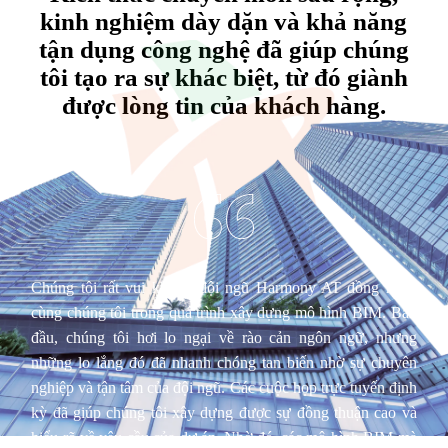
kinh nghiệm dày dặn và khả năng
tận dụng công nghệ đã giúp chúng
tôi tạo ra sự khác biệt, từ đó giành
được lòng tin của khách hàng.
Chúng tôi rất vui khi có đội ngũ Harmony AT đồng hành
cùng chúng tôi trong quá trình xây dựng mô hình BIM. Ban
đầu, chúng tôi hơi lo ngại về rào cản ngôn ngữ, nhưng
những lo lắng đó đã nhanh chóng tan biến nhờ sự chuyên
nghiệp và tận tâm của đội ngũ. Các cuộc họp trực tuyến định
kỳ đã giúp chúng tôi xây dựng được sự đồng thuận cao và
hiểu rõ về yêu cầu của dự án. Nhờ đó, các mô hình BIM mà