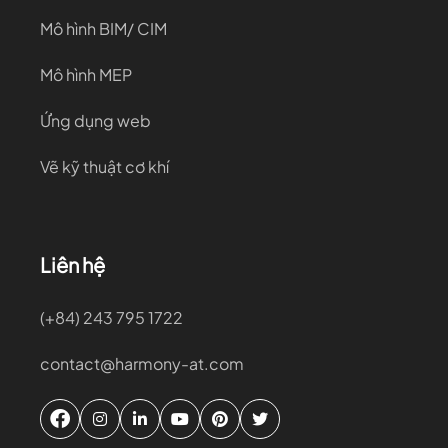
Mô hình BIM/ CIM
Mô hình MEP
Ứng dụng web
Vẽ kỹ thuật cơ khí
Liên hệ
(+84) 243 795 1722
contact@harmony-at.com