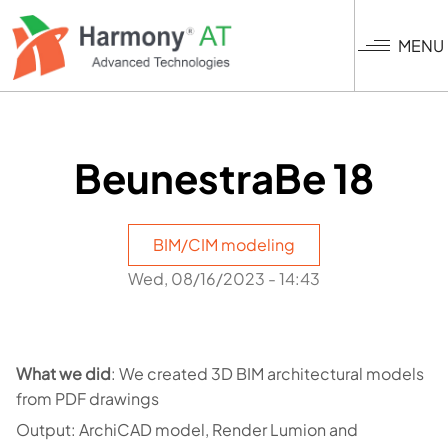
Nhảy
đến
MENU
nội
dung
BeunestraBe 18
BIM/CIM modeling
Wed, 08/16/2023 - 14:43
What we did
: We created 3D BIM architectural models
from PDF drawings
Output: ArchiCAD model, Render Lumion and