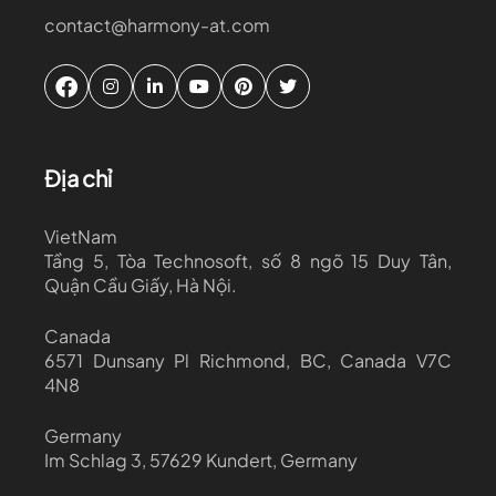
Tại trụ sở: Tầng 1, Tòa nhà Technosoft, 8 ngõ 15
contact@harmony-at.com
Duy Tân, P. Dịch Vọng Hậu, Q.Cầu Giấy, Hà Nội
Ứng tuyển
Địa chỉ
VietNam
Tầng 5, Tòa Technosoft, số 8 ngõ 15 Duy Tân,
Quận Cầu Giấy, Hà Nội.
Canada
6571 Dunsany Pl Richmond, BC, Canada V7C
4N8
Germany
Im Schlag 3, 57629 Kundert, Germany