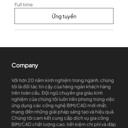
Full time
Ứng tuyển
Yêu cầu:
Kinh nghiệm làm việc: >1 năm
(
Có chứng chỉ
BIM là lợi thế)
Mô tả công việc:
Company
- Thực hiện mô hình hóa các kết cấu cầu
đường, hạ tầng bằng các phần mềm chuyên
dụng : Civil 3D, Revit, Autocad3D, Dynamo …
Với hơn 20 năm kinh nghiệm trong ngành, chúng
tôi là đối tác tin cậy của hàng ngàn khách hàng
- Thực hiện đưa thông tin vào mô hình cầu
trên toàn cầu. Đội ngũ chuyên gia giàu kinh
đường Revit, Civil3D
nghiệm của chúng tôi luôn tiên phong trong việc
- Xây dựng mô hình 4D Simulation
ứng dụng các công nghệ BIM/CAD mới nhất,
- Nghiên cứu ứng dụng, thành lập quy chuẩn
mang đến những giải pháp sáng tạo và hiệu quả.
cho các dự án
Chúng tôi cam kết cung cấp dịch vụ gia công
Quyền lợi:
BIM/CAD chất lượng cao, tiết kiệm chi phí và đáp