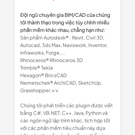
Đội ngũ chuyên gia BIM/CAD của chúng
tôi thành thạo trong việc tùy chỉnh nhiều
phần mềm khác nhau, chẳng hạn như:
Sản phẩm Autodesk® : Revit, Civil 3D,
Autocad, 3ds Max, Naviswork, Inventor,
Infraworks, Forge,...
Rhinoceros® Rhinoceros 3D
Trimble® Tekla
Hexagon® BricsCAD
Nemetschek® ArchiCAD, SketchUp,
Grasshopper, v.v.
Chúng tôi phát triển các plugin được viết
bằng C#, VB.NET, C++, Java, Python và
các ngôn ngữ lập trình khác, tích hợp tốt
với các phần mềm tiêu chuẩn này dựa