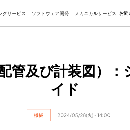
お問
ングサービス
ソフトウェア開発
メカニカルサービス
CIMモデリング
WEBベースのアプリケーション開発
リバースエンジニアリン
モデリング
機械図面作成
コーディネーション
産業プログラミング
図サービス
図（配管及び計装図）：
ATIONとVISUALIZATION
イド
機械
2024/05/28(火) - 14:00