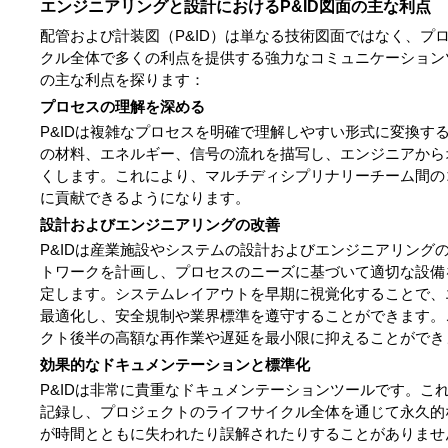
エンジニアリングと設計におけるP&ID図面の主な利点
配管および計装図（P&ID）は単なる技術図面ではなく、プ
クル全体で多くの利点を提供する強力なコミュニケーションツ
の主な利点を探ります：
プロセスの理解を深める
P&IDは複雑なプロセスを明確で理解しやすい形式に変換す
の材料、エネルギー、信号の流れを描写し、エンジニアから
くします。これにより、マルチディシプリナリーチーム間の
に貢献できるようになります。
設計およびエンジニアリングの改善
P&IDは産業施設やシステムの設計およびエンジニアリング
トワークを計画し、プロセスのニーズに基づいて適切な設備
定します。システムレイアウトを早期に視覚化することで、
最適化し、安全規制や業界標準を遵守することができます。
クト後半の高額な再作業や遅延を最小限に抑えることができ
効果的なドキュメンテーションと標準化
P&IDは非常に貴重なドキュメンテーションツールです。こ
記録し、プロジェクトのライフサイクル全体を通じて永久的
が時間とともに失われたり誤解されたりすることがありません