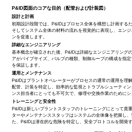
P&ID図面のコアな目的（配管および計装図）
設計と計画
初期設計段階では、P&IDはプロセス全体を構想し計画する
そしてシステム全体の材料の流れを視覚的に表現し、エンジ
ンを促進します。
詳細なエンジニアリング
基本概念が確立された後、P&IDは詳細なエンジニアリング
アがパイプサイズ、バルブの種類、制御ループの構成を指定
を保証します。
運用とメンテナンス
P&IDはプラントオペレーターがプロセスの通常の運用を理
配管、計装を特定し、効率的な監視とトラブルシューティング
ンス担当者にとっても不可欠で、修理や交換作業のためにシ
トレーニングと安全性
P&IDは新しいプラントスタッフのトレーニングにとって貴
ターやメンテナンススタッフはシステムの全体像を把握し、
た、P&IDは潜在的な危険を特定し、安全プロトコルを開発