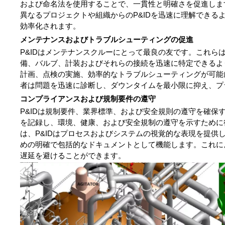
および命名法を使用することで、一貫性と明確さを促進しま
異なるプロジェクトや組織からのP&IDを迅速に理解できる
効率化されます。
メンテナンスおよびトラブルシューティングの促進
P&IDはメンテナンスクルーにとって最良の友です。これら
備、バルブ、計装およびそれらの接続を迅速に特定できるよ
計画、点検の実施、効率的なトラブルシューティングが可能に
者は問題を迅速に診断し、ダウンタイムを最小限に抑え、プ
コンプライアンスおよび規制要件の遵守
P&IDは規制要件、業界標準、および安全規則の遵守を確保
を記録し、環境、健康、および安全規制の遵守を示すために
は、P&IDはプロセスおよびシステムの視覚的な表現を提供
めの明確で包括的なドキュメントとして機能します。これに
遅延を避けることができます。