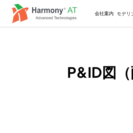
メ
イ
会社案内
モデリ
ン
コ
ン
BIM/
テ
MEP
ン
ツ
BIM
に
2D製
移
P&ID
動
SIMUL