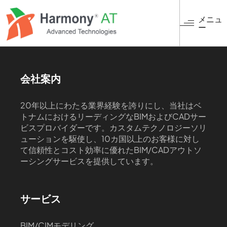
メ
イ
メニュ
ー
ン
コ
ン
テ
ン
会社案内
ツ
に
20年以上にわたる業界経験を誇りにし、当社はベ
移
トナムにおけるリーディングなBIMおよびCADサー
動
ビスプロバイダーです。カスタムテクノロジーソリ
ューションを駆使し、10カ国以上のお客様に対し
て信頼性とコスト効率に優れたBIM/CADアウトソ
ーシングサービスを提供しています。
サービス
BIM/CIMモデリング