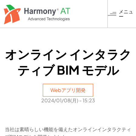
メ
イ
メニュ
ー
ン
コ
ン
テ
ン
オンライン インタラク
ツ
に
ティブ BIM モデル
移
動
Webアプリ開発
2024/01/08(月) - 15:23
当社は素晴らしい機能を備えたオンラインインタラクティ