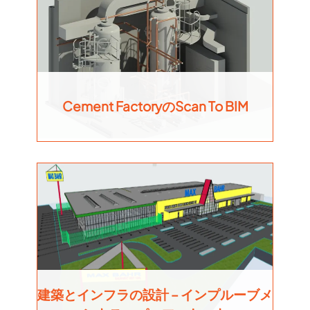
Cement FactoryのScan To BIM
建築とインフラの設計 – インプルーブメ