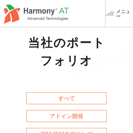
メ
イ
メニュ
ー
ン
コ
ン
テ
当社のポート
ン
ツ
フォリオ
に
移
動
すべて
アドイン開発