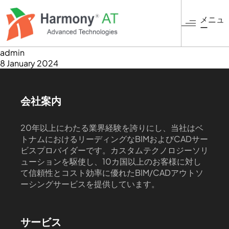
メ
イ
メニュ
ー
ン
コ
ン
admin
8 January 2024
テ
ン
ツ
に
会社案内
移
動
20年以上にわたる業界経験を誇りにし、当社はベ
トナムにおけるリーディングなBIMおよびCADサー
ビスプロバイダーです。カスタムテクノロジーソリ
ューションを駆使し、10カ国以上のお客様に対し
て信頼性とコスト効率に優れたBIM/CADアウトソ
ーシングサービスを提供しています。
サービス