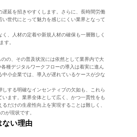
の遅延を招きやすくします。さらに、長時間労働
若い世代にとって魅力を感じにくい業界となって
なく、人材の定着や新規人材の確保も一層難しく
ます。
ものの、その普及状況には依然として業界内で大
や各種デジタルワークフローの導入は着実に進ん
る中小企業では、導入が遅れているケースが少な
押しする明確なインセンティブの欠如も、これら
ています。業界全体として広く、かつ一貫性をも
えるだけの生産性向上を実現することは難しく、
のが現状です。
はない理由