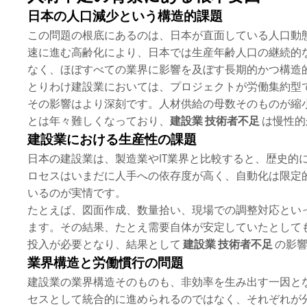
日本の人口減少という構造的課題
この問題の根底にあるのは、日本が直面している人口動
速に進む高齢化により、日本では生産年齢人口の継続的
なく、ほぼすべての業界に影響を及ぼす長期的かつ構造
とりわけ建設業においては、プロジェクトが労働集約型
その影響はより深刻です。人材供給の母数そのものが縮
とは年々難しくなっており、
建設業 技術者不足
は慢性的
建設業における生産性の課題
日本の建設業は、製造業やIT業界と比較すると、歴史的
ロセスはいまだに人手への依存度が高く、自動化は限定
いるのが実情です。
たとえば、図面作成、数量拾い、現場での調整対応とい
ます。その結果、たとえ需要自体が安定していたとして
投入が必要となり、結果として
建設業 技術者不足
の影響
業界構造と労働慣行の問題
建設業の業界構造そのものも、非効率を生み出す一因と
セスとして統合的に進められるのではなく、それぞれが