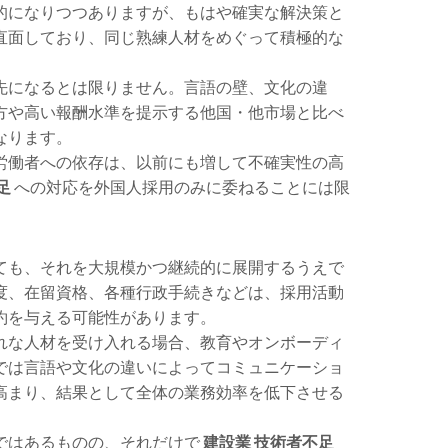
的になりつつありますが、もはや確実な解決策と
直面しており、同じ熟練人材をめぐって積極的な
先になるとは限りません。言語の壁、文化の違
方や高い報酬水準を提示する他国・他市場と比べ
なります。
労働者への依存は、以前にも増して不確実性の高
足
への対応を外国人採用のみに委ねることには限
ても、それを大規模かつ継続的に展開するうえで
度、在留資格、各種行政手続きなどは、採用活動
約を与える可能性があります。
れな人材を受け入れる場合、教育やオンボーディ
では言語や文化の違いによってコミュニケーショ
高まり、結果として全体の業務効率を低下させる
ではあるものの、それだけで
建設業 技術者不足