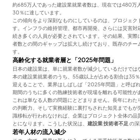
約685万人であった建設業就業者数は、現在では480
30％に達しています。
この傾向をより深刻なものにしているのは、プロジェク
す。インフラの維持管理、都市再開発、さらには災害対
続き多くの人員が必要とされています。その結果、実際
者数との間のギャップは拡大し続けており、既存のチー
す。
高齢化する就業者層と「2025年問題」
日本の建設業は、単に就業者数が減少しているだけでは
本の建設業就業者のうち、55歳以上が占める割合は35
迎えることで、業界はしばしば「2025年問題」と呼ば
期間のうちに多くの熟練技術者が現場を離れる可能性が
これは単なる人数の問題にとどまりません。長年にわた
の判断力、そして実務経験に裏打ちされた知見までもが
識移転が行われなければ、企業はプロジェクト全体の品
とになります。こうした状況は、
建設業 技術者不足
の深
若年人材の流入減少