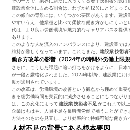
その一方で、業界に新たに入ってくる若手技術者の数は
建設業全体に占める割合は、わずか約12％にとどまって
この傾向の背景には、いくつかの要因があります。建設
やすいうえ、他業種と比べて柔軟な働き方がしにくいと
代は、より良い労働環境や魅力的なキャリアパスを提供す
あります。
このような人材流入のアンバランスにより、建設業では
維持が難しくなっています。これもまた、
建設業 技術者
働き方改革の影響（2024年の時間外労働上限
さらに、こうした課題に追い打ちをかけるように、日本
が一段と厳格化されました。2024年以降、建設業にお
度が適用されています。
この改革は、労働環境の改善という観点から極めて重要
きる総労働時間を実質的に減少させることにもつながり
は、この変化によって
建設業 技術者不足
がこれまで以上
企業はもはや、人員不足を長時間労働で補うことができ
方法そのものを見直し、より効率的で持続可能な働き方
人材不足の背景にある根本要因