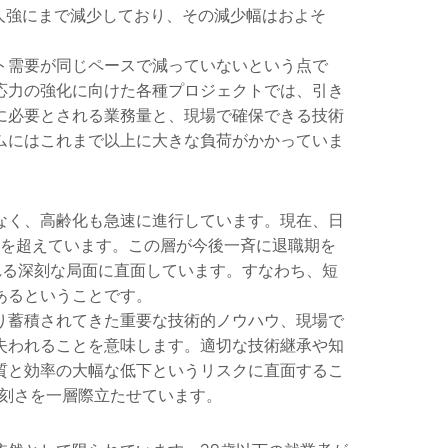
万人強にまで減少しており、その減少幅はおよそ
ト需要が同じペースで減っていないという点で
応力の強化に向けた各種プロジェクトでは、引き
に必要とされる業務量と、現場で確保できる技術
ムにはこれまで以上に大きな負荷がかかっていま
なく、高齢化も急速に進行しています。現在、日
％を超えています。この層が今後一斉に退職期を
れる深刻な局面に直面しています。すなわち、短
あるということです。
り蓄積されてきた重要な技術的ノウハウ、現場で
失われることを意味します。適切な技術継承や知
質と効率の大幅な低下というリスクに直面するこ
刻さを一層際立たせています。