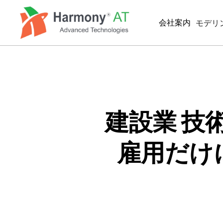
メ
イ
会社案内
モデリ
ン
コ
ン
BIM/
テ
MEP
ン
ツ
BIM
に
2D製
移
建設業 技
動
SIMUL
雇用だけ