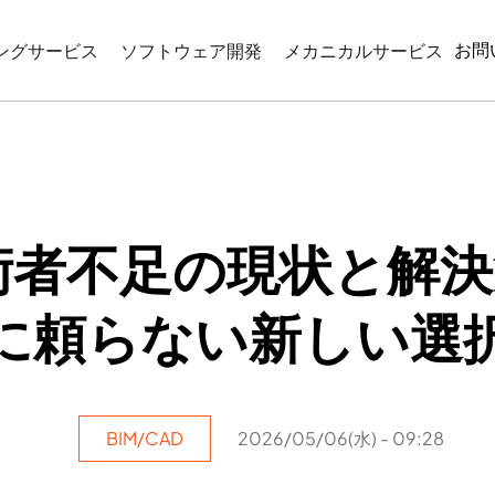
お問
ングサービス
ソフトウェア開発
メカニカルサービス
CIMモデリング
WEBベースのアプリケーション開発
リバースエンジニアリン
モデリング
機械図面作成
コーディネーション
産業プログラミング
図サービス
術者不足の現状と解
ATIONとVISUALIZATION
に頼らない新しい選
BIM/CAD
2026/05/06(水) - 09:28