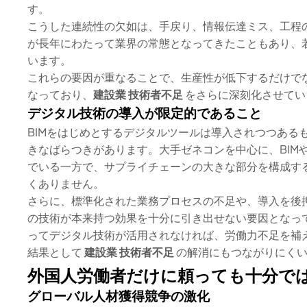
す。
こうした連続性の欠如は、手戻り、情報伝達ミス、工程
が長年にわたって業界の常態となってきたこともあり、
います。
これらの要因が重なることで、生産性が低下するだけで
なっており、
建設業 技術者不足
をさらに深刻化させてい
デジタル技術の導入が限定的であること
BIMをはじめとするデジタルツールは導入されつつある
きなばらつきがあります。大手ゼネコンを中心に、BIM
でいる一方で、サプライチェーンの大きな部分を構成す
くありません。
さらに、標準化された業務プロセスの不足や、導入を後
の技術が本来持つ効果を十分に引き出せない要因となっ
ってデジタル技術が活用されなければ、労働力不足を補
結果として
建設業 技術者不足
の解消にもつながりにくい
外国人労働者だけに頼っても十分で
グローバル人材獲得競争の激化