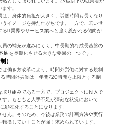
依然として限られています。29歳以下の就業者が
います。
業は、身体的負担が大きく、労働時間も長くなり
いうイメージを持たれがちです。一方で、若い世
るIT業界やサービス業へと強く惹かれる傾向が
人員の補充が進みにくく、中長期的な成長基盤の
不足
を長期化させる大きな要因の一つです。
規制）
では働き方改革により、時間外労働に対する規制
ける時間外労働は、年間720時間を上限とする制
な取り組みである一方で、プロジェクトに投入で
ます。もともと人手不足が深刻な状況において
に顕在化することになります。
ません。そのため、今後は業務の計画方法や実行
へ転換していくことが強く求められています。