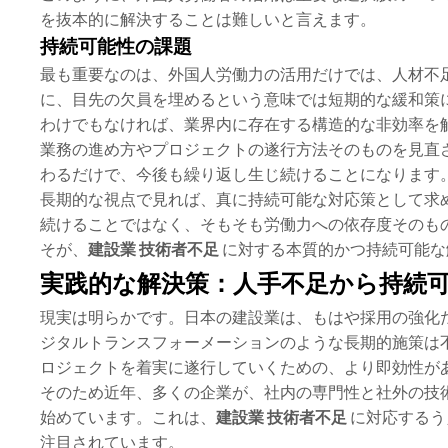
を抜本的に解決することは難しいと言えます。
持続可能性の課題
最も重要なのは、外国人労働力の活用だけでは、人材不
に、目先の欠員を埋めるという意味では短期的な緩和策
わけでもなければ、業界内に存在する構造的な非効率を
業務の進め方やプロジェクトの遂行方法そのものを見直
わるだけで、今後も繰り返し生じ続けることになります
長期的な視点で見れば、真に持続可能な対応策として求
続けることではなく、そもそも労働力への依存度そのも
そが、
建設業 技術者不足
に対する本質的かつ持続可能な
実践的な解決策：人手不足から持続
現実は明らかです。日本の建設業は、もはや採用の強化
ジタルトランスフォーメーションのような長期的施策は
ロジェクトを着実に遂行していくための、より即効性が
そのため近年、多くの企業が、社内の専門性と社外の技
始めています。これは、
建設業 技術者不足
に対応するう
注目されています。