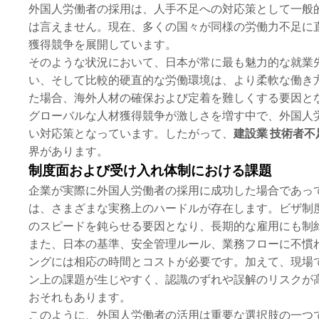
外国人労働者の採用は、人手不足への対応策として一般
は言えません。現在、多くの国々が同様の労働力不足に
獲得競争を展開しています。
そのような状況において、日本が常に最も魅力的な就業
い、そして比較的硬直的な労働環境は、より柔軟な働き
た場合、海外人材の確保および定着を難しくする要因と
グローバルな人材獲得競争が激しさを増す中で、外国人
い対応策となっています。したがって、
建設業 技術者不
界があります。
制度面および受け入れ体制における課題
企業が実際に外国人労働者の採用に成功した場合であっ
は、さまざまな実務上のハードルが存在します。ビザ制
のスピードを鈍らせる要因となり、長期的な雇用にも制
また、日本の基準、安全管理ルール、業務フローに不慣
ングには相応の時間とコストが必要です。加えて、現場
ン上の課題が生じやすく、認識のずれや誤解のリスクが
おそれもあります。
このように、外国人労働者の活用は重要な選択肢の一つ